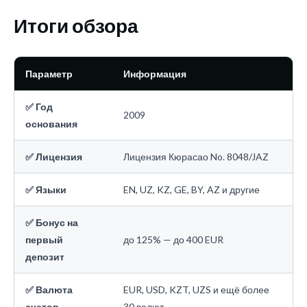
Итоги обзора
Параметр
Информация
✅ Год
2009
основания
✅ Лицензия
Лицензия Кюрасао No. 8048/JAZ
✅ Языки
EN, UZ, KZ, GE, BY, AZ и другие
✅ Бонус на
первый
до 125% — до 400 EUR
депозит
✅ Валюта
EUR, USD, KZT, UZS и ещё более
счетов
30 валют