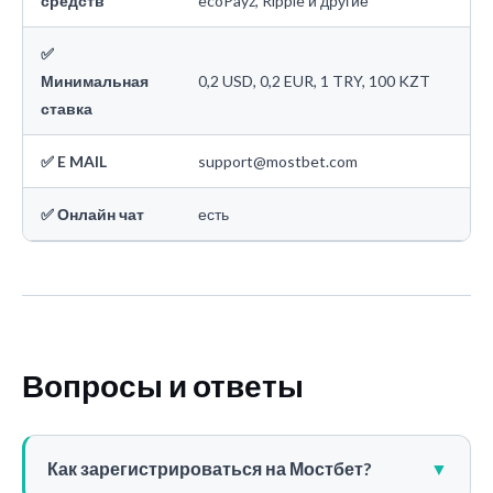
средств
ecoPayz, Ripple и другие
✅
Минимальная
0,2 USD, 0,2 EUR, 1 TRY, 100 KZT
ставка
✅ E MAIL
support@mostbet.com
✅ Онлайн чат
есть
Вопросы и ответы
Как зарегистрироваться на Мостбет?
▼