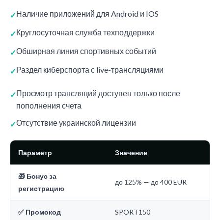
Наличие приложений для Android и IOS
Круглосуточная служба техподдержки
Обширная линия спортивных событий
Раздел киберспорта с live-трансляциями
Просмотр трансляций доступен только после
пополнения счета
Отсутствие украинской лицензии
Параметр
Значение
🎁 Бонус за
до 125% — до 400 EUR
регистрацию
✅ Промокод
SPORT150