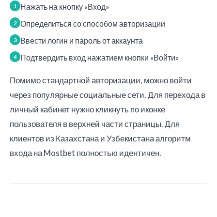
Нажать на кнопку «Вход»
Определиться со способом авторизации
Ввести логин и пароль от аккаунта
Подтвердить вход нажатием кнопки «Войти»
Помимо стандартной авторизации, можно войти
через популярные социальные сети. Для перехода в
личный кабинет нужно кликнуть по иконке
пользователя в верхней части страницы. Для
клиентов из Казахстана и Узбекистана алгоритм
входа на Mostbet полностью идентичен.